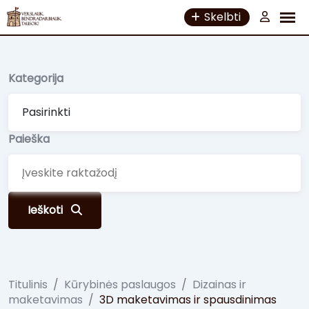
Skip
Skelbti
to
content
Kategorija
Paieška
Ieškoti
Titulinis
/
Kūrybinės paslaugos
/
Dizainas ir
maketavimas
/
3D maketavimas ir spausdinimas