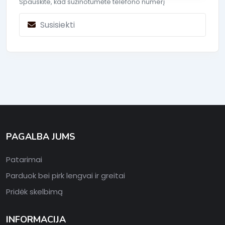
Spauskite, kad sužinotumėte telefono numerį
Susisiekti
PAGALBA JUMS
Patarimai
Parduok bei pirk lengvai ir greitai
Pridėk skelbimą
INFORMACIJA