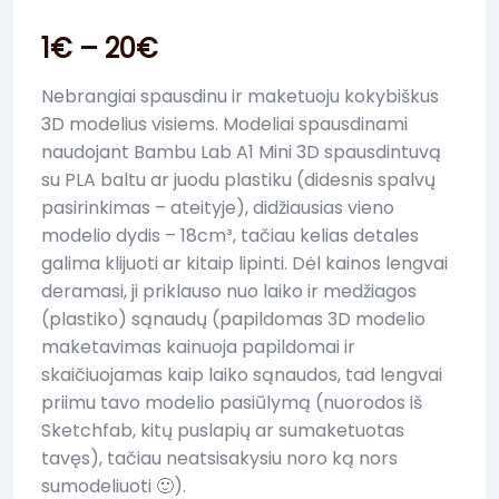
1
€
–
20
€
Nebrangiai spausdinu ir maketuoju kokybiškus
3D modelius visiems. Modeliai spausdinami
naudojant Bambu Lab A1 Mini 3D spausdintuvą
su PLA baltu ar juodu plastiku (didesnis spalvų
pasirinkimas – ateityje), didžiausias vieno
modelio dydis – 18cm³, tačiau kelias detales
galima klijuoti ar kitaip lipinti. Dėl kainos lengvai
deramasi, ji priklauso nuo laiko ir medžiagos
(plastiko) sąnaudų (papildomas 3D modelio
maketavimas kainuoja papildomai ir
skaičiuojamas kaip laiko sąnaudos, tad lengvai
priimu tavo modelio pasiūlymą (nuorodos iš
Sketchfab, kitų puslapių ar sumaketuotas
tavęs), tačiau neatsisakysiu noro ką nors
sumodeliuoti 🙂).