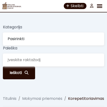
Skip
Skelbti
to
content
Kategorija
Paieška
Ieškoti
Titulinis
/
Mokymosi priemonės
/
Korepetitoriavimas