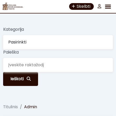
Skip
Skelbti
to
content
Kategorija
Paieška
Ieškoti
Titulinis
/
Admin