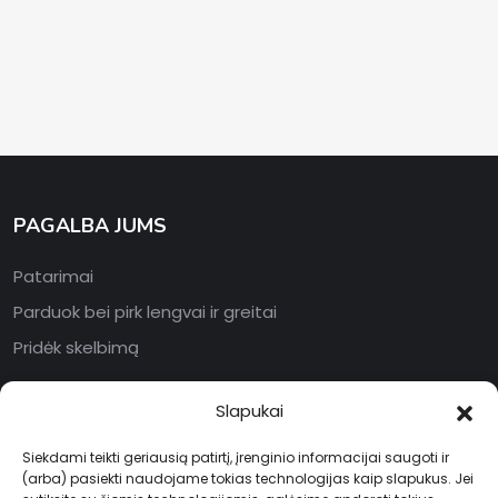
PAGALBA JUMS
Patarimai
Parduok bei pirk lengvai ir greitai
Pridėk skelbimą
INFORMACIJA
Slapukai
Įrašai bei naujienos
Siekdami teikti geriausią patirtį, įrenginio informacijai saugoti ir
(arba) pasiekti naudojame tokias technologijas kaip slapukus. Jei
Naudojimo(si) sąlygos