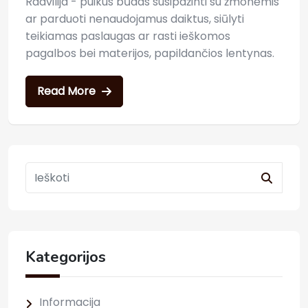
Radvilija - puikus būdas susipažinti su žmonėmis
ar parduoti nenaudojamus daiktus, siūlyti
teikiamas paslaugas ar rasti ieškomos
pagalbos bei materijos, papildančios lentynas.
Read More
Kategorijos
Informacija