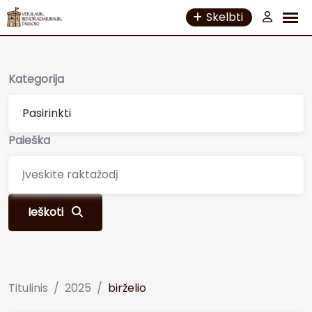
Skip
Skelbti
to
content
Kategorija
Paieška
Ieškoti
Titulinis
/
2025
/
birželio